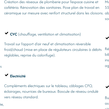
Création des réseaux de plomberie pour l’espace cuisine et
Mo
cafétéria. Rénovation des sanitaires. Pose plan de travail en
55
céramique sur mesure avec renfort structurel dans les cloisons.
ab
so
CVC
(chauffage, ventilation et climatisation)
Travail sur l’apport d’air neuf et climatisation réversible
Ré
froid/chaud (mise en place de régulateurs circulaires à débits
bi
réglables, reprise du calorifuge).
in
ag
es
Electricité
Compléments électriques sur le tableau, câblages CFO,
éclairages, nourrices de bureaux. Bascule de réseau ondulé
vers réseau standard.
Bu
as
ée,
si