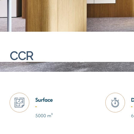
CCR
Surface
D
5000 m²
6