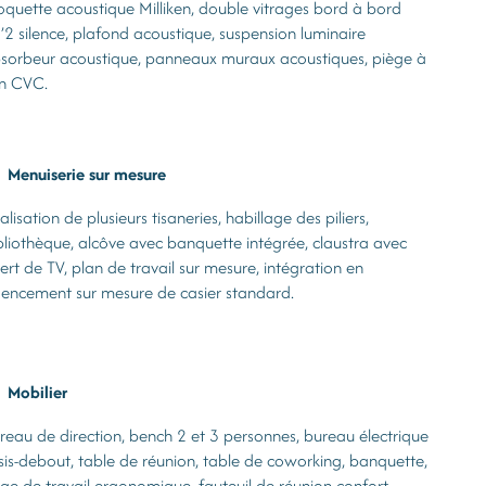
quette acoustique Milliken, double vitrages bord à bord
’2 silence, plafond acoustique, suspension luminaire
sorbeur acoustique, panneaux muraux acoustiques, piège à
n CVC.
Menuiserie sur mesure
alisation de plusieurs tisaneries, habillage des piliers,
bliothèque, alcôve avec banquette intégrée, claustra avec
sert de TV, plan de travail sur mesure, intégration en
encement sur mesure de casier standard.
Mobilier
reau de direction, bench 2 et 3 personnes, bureau électrique
sis-debout, table de réunion, table de coworking, banquette,
ège de travail ergonomique, fauteuil de réunion confort,