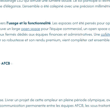
clairage LED qui diffuse une lumière douce. Le sol participe à l’e
e d’élégance. L’ensemble a été calepiné avec une précision millimétri
 vers
l’usage et la fonctionnalité
. Les espaces ont été pensés pour opt
rouve un large
open space
pour l’équipe commercial, un open space c
aux fermés dédiés aux équipes finances et administratives. Une
cafét
ur sa robustesse et son rendu premium, vient compléter cet ensemble 
re AFCB
:
euse. Livrer un projet de cette ampleur en pleine période olympique
 communication permanente entre les équipes AFCB, les sous-traitants