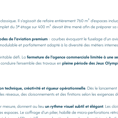
lassique. Il s’agissait de refaire entièrement 760 m² d’espaces incl
omplet du 3ᵉ étage sur 400 m² devait être mené afin de préparer sa re
 codes de l’aviation premium
: courbes évoquant le fuselage d’un avion
dulable et parfaitement adapté à la diversité des métiers internes : 
itable défi. La
fermeture de l’agence commerciale limitée à une s
de conduire l’ensemble des travaux en
pleine période des Jeux Olymp
n technique, créativité et rigueur opérationnelle
. Dès le lancement
es réseaux, des cloisonnements et des finitions selon les exigences du
sur mesure, donnent au lieu
un rythme visuel subtil et élégant
. Les cl
 espaces. Le coffrage d’un pilier, habillé de micro-perforations rétr