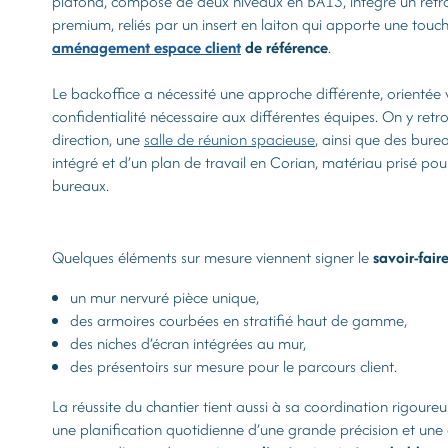
plafond, composé de deux niveaux en BA13, intègre un rétroé
premium, reliés par un insert en laiton qui apporte une touch
aménagement espace client
de référence
.
Le backoffice a nécessité une approche différente, orientée
confidentialité nécessaire aux différentes équipes. On y ret
direction, une
salle de réunion spacieuse
, ainsi que des bure
intégré et d’un plan de travail en Corian, matériau prisé po
bureaux.
Quelques éléments sur mesure viennent signer le
savoir-fai
un mur nervuré pièce unique,
des armoires courbées en stratifié haut de gamme,
des niches d’écran intégrées au mur,
des présentoirs sur mesure pour le parcours client.
La réussite du chantier tient aussi à sa coordination rigour
une planification quotidienne d’une grande précision et une