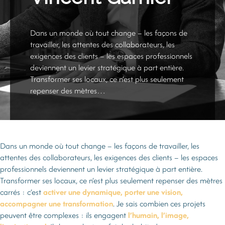
Dans un monde où tout change – les façons de
travailler, les attentes des collaborateurs, les
exigences des clients – les espaces professionnels
deviennent un levier stratégique à part entière.
Transformer ses locaux, ce n’est plus seulement
repenser des mètres…
Dans un monde où tout change – les façons de travailler, les
attentes des collaborateurs, les exigences des clients – les espaces
professionnels deviennent un levier stratégique à part entière.
Transformer ses locaux, ce n’est plus seulement repenser des mètres
carrés : c’est
activer une dynamique, porter une vision,
accompagner une transformation
. Je sais combien ces projets
peuvent être complexes : ils engagent
l’humain, l’image,